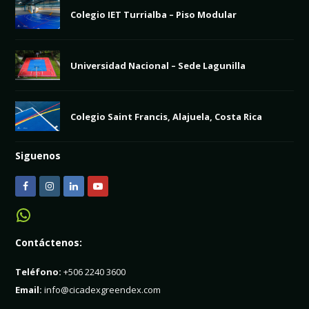
Colegio IET Turrialba – Piso Modular
Universidad Nacional – Sede Lagunilla
Colegio Saint Francis, Alajuela, Costa Rica
Siguenos
F
I
L
Y
a
n
i
o
WhatsApp
c
s
n
u
Contáctenos:
e
t
k
t
b
a
e
u
Teléfono:
+506 2240 3600
o
g
d
b
Email:
info@cicadexgreendex.com