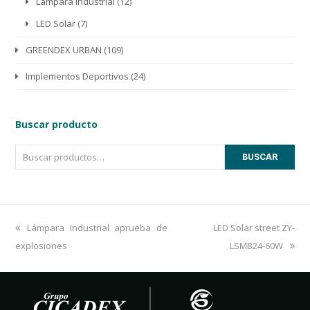
Lampara Industrial
(12)
LED Solar
(7)
GREENDEX URBAN
(109)
Implementos Deportivos
(24)
Buscar producto
BUSCAR
previous
Lámpara Industrial aprueba de
next
LED Solar street ZY-
explosiones
post:
post:
LSMB24-60W