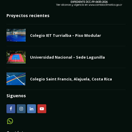
Proyectos recientes
Colegio IET Turrialba – Piso Modular
Universidad Nacional – Sede Lagunilla
Colegio Saint Francis, Alajuela, Costa Rica
Siguenos
F
I
L
Y
a
n
i
o
WhatsApp
c
s
n
u