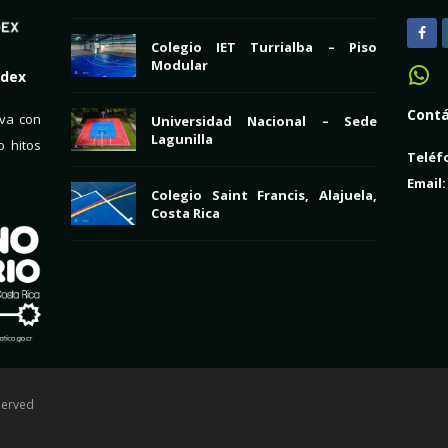
F
Colegio IET Turrialba – Piso
a
Modular
adex
Wh
c
Contá
iva con
Universidad Nacional – Sede
e
Lagunilla
 hitos
b
Teléf
o
Email:
Colegio Saint Francis, Alajuela,
o
Costa Rica
k
served