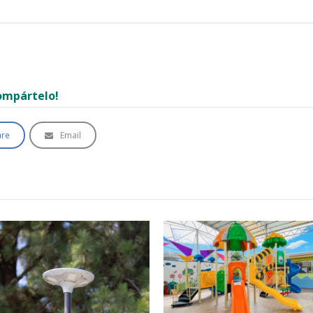
Compártelo!
are
Email