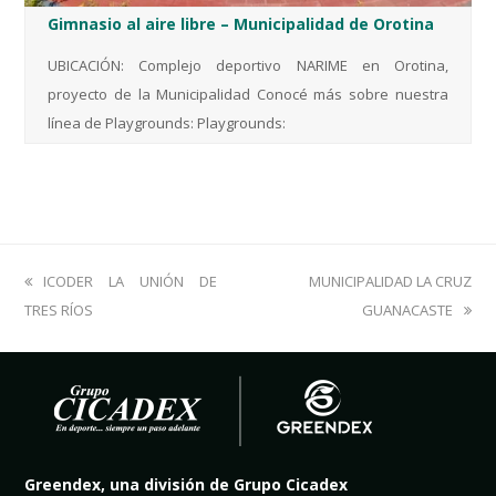
Gimnasio al aire libre – Municipalidad de Orotina
UBICACIÓN: Complejo deportivo NARIME en Orotina,
proyecto de la Municipalidad Conocé más sobre nuestra
línea de Playgrounds: Playgrounds:
previous
ICODER LA UNIÓN DE
next
MUNICIPALIDAD LA CRUZ
TRES RÍOS
post:
post:
GUANACASTE
Greendex, una división de Grupo Cicadex