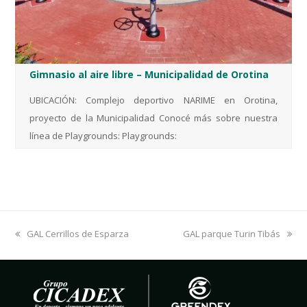
Gimnasio al aire libre – Municipalidad de Orotina
UBICACIÓN: Complejo deportivo NARIME en Orotina,
proyecto de la Municipalidad Conocé más sobre nuestra
línea de Playgrounds: Playgrounds:
previous
GAL Cerrillos de Esparza
next
GAL parque Turin Tibás
post:
post: