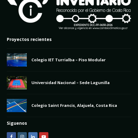
Proyectos recientes
Colegio IET Turrialba – Piso Modular
Universidad Nacional – Sede Lagunilla
Colegio Saint Francis, Alajuela, Costa Rica
Siguenos
F
I
L
Y