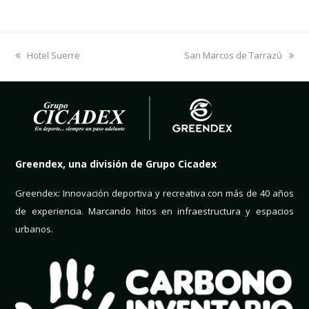
previous
Hotel Suerre
next
San Marcos de Tarrazú
post:
post:
Greendex, una división de Grupo Cicadex
Greendex: Innovación deportiva y recreativa con más de 40 años
de experiencia. Marcando hitos en infraestructura y espacios
urbanos.