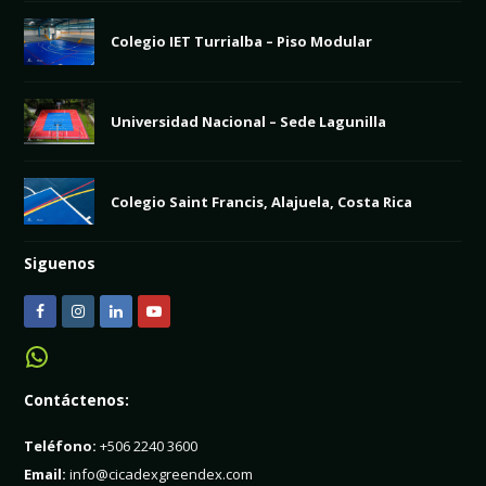
Colegio IET Turrialba – Piso Modular
Universidad Nacional – Sede Lagunilla
Colegio Saint Francis, Alajuela, Costa Rica
Siguenos
F
I
L
Y
a
n
i
o
WhatsApp
c
s
n
u
Contáctenos:
e
t
k
t
b
a
e
u
Teléfono:
+506 2240 3600
o
g
d
b
Email:
info@cicadexgreendex.com