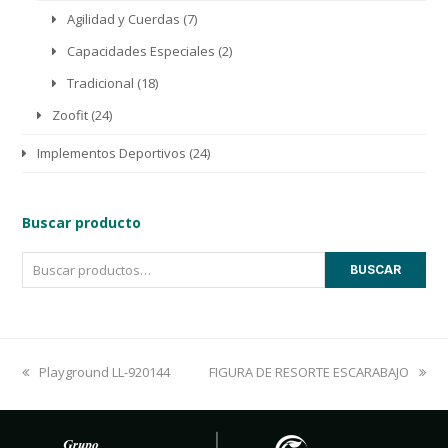
Agilidad y Cuerdas
(7)
Capacidades Especiales
(2)
Tradicional
(18)
Zoofit
(24)
Implementos Deportivos
(24)
Buscar producto
BUSCAR
previous
Playground LL-920144
next
FIGURA DE RESORTE ESCARABAJO
post:
post: